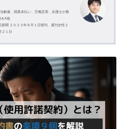
。
不当解雇、残業未払い、労働災害…弁護士が教
＆A他
日新聞 ２０２３年８月１日朝刊、週刊女性２
月２１日