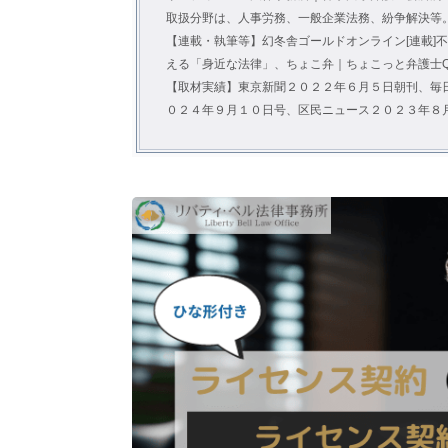
取扱分野は、人事労務、一般企業法務、紛争解決等
【連載・執筆等】幻冬舎ゴールドオンライン[連載]
える「身近な法律」、ちょこ弁｜ちょこっと弁護士Q
【取材実績】東京新聞２０２２年６月５日朝刊、毎
０２４年９月１０日号、区民ニュース２０２３年８